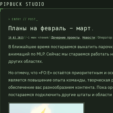
PIPBUCK STUDIO
>
E
N
T
R
Y
/
/
P
O
S
T
_
П
л
а
н
ы
н
а
ф
е
в
р
а
л
ь
—
м
а
р
т
.
19.02.2023
//
~1 мин чтения
//
Дочерние проекты
,
Новости
//
Операто
В ближайшее время постараемся выкатить парочк
анимаций по MLP. Сейчас мы стараемся работать не
других областях.
Но отмечу, что «FO:E» остаётся приоритетным и 
является повышение опыта команды, творческая ра
обеспечение вас разнообразием контента. Пока ор
постараемся подключить другие штаты и области р