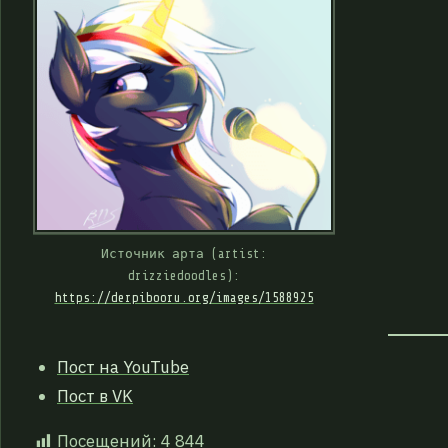
Источник арта (artist:
drizziedoodles):
https://derpibooru.org/images/1588925
Пост на YouTube
Пост в VK
Посещений:
4 844