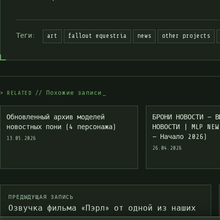
Теги:
art
fallout equestria
news
other projects
>
R
E
L
A
T
E
D
/
/
П
о
х
о
ж
и
е
з
а
п
и
с
и
_
Обновленный архив моделей
БРОНИ НОВОСТИ — В
новостных пони (4 персонажа)
НОВОСТИ | MLP NEW
— Начало 2026)
13.05.2026
26.04.2026
ПРЕДЫДУЩАЯ ЗАПИСЬ
Озвучка фильма «Пэрл» от одной из наших