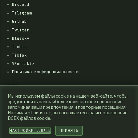
Discord
Telegram
GitHub
Twitter
Bluesky
Tumblr
TikTok
VKontakte
Политика конфиденциальности
МЕТА
Мы используем файлы cookie на нашем веб-сайте, чтобы
Войти
предоставить вам наиболее комфортное пребывание,
запоминая ваши предпочтения и повторные посещения.
Лента записей
Нажимая «Принять», вы соглашаетесь на использование
Лента комментариев
ВСЕХ файлов cookie.
WordPress.org
НАСТРОЙКИ COOKIE
ПРИНЯТЬ