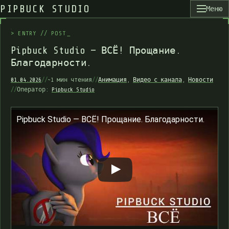
PIPBUCK STUDIO
Меню
>
E
N
T
R
Y
/
/
P
O
S
T
P
i
p
b
u
c
k
S
t
u
d
i
o
—
В
С
Ё
!
П
р
о
щ
а
н
и
е
.
Б
л
а
г
о
д
а
р
н
о
с
т
и
.
01.04.2026
//
~1 мин чтения
//
Анимация
,
Видео с канала
,
Новости
//
Оператор:
Pipbuck Studio
Pipbuck Studio — ВСЁ! Прощание. Благодарности.