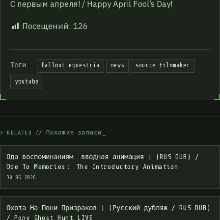
С первым апреля! / Happy April Fool’s Day!
Посещений:
126
Теги:
fallout equestria
news
source filmmaker
youtube
>
R
E
L
A
T
E
D
/
/
П
о
х
о
ж
и
е
з
а
п
и
с
и
Ода воспоминаниям: вводная анимация | (RUS DUB) /
Ode To Memories： The Introductory Animation
30.06.2026
Охота На Пони Призраков | (Русский дубляж / RUS DUB)
/ Pony Ghost Hunt LIVE