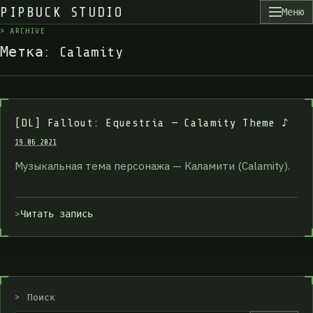
PIPBUCK STUDIO
Меню
>
A
R
C
H
I
V
E
М
е
т
к
а
:
C
a
l
a
m
i
t
y
[DL] Fallout: Equestria — Calamity Theme ♪
19.06.2021
Музыкальная тема персонажа — Каламити (Calamity).
Читать запись
>
Поиск