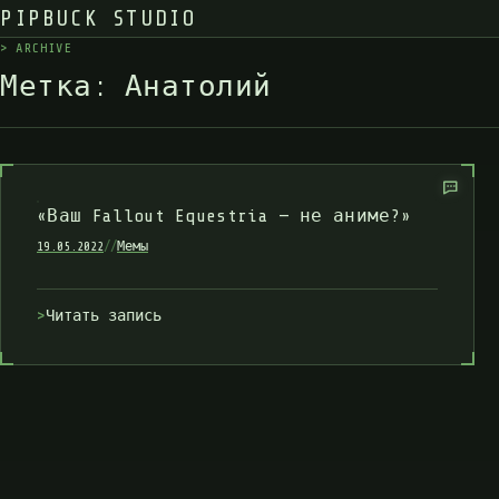
PIPBUCK STUDIO
>
A
R
C
H
I
V
E
_
М
е
т
к
а
:
А
н
а
т
о
л
и
й
«Ваш Fallout Equestria — не аниме?»
19.05.2022
//
Мемы
Читать запись