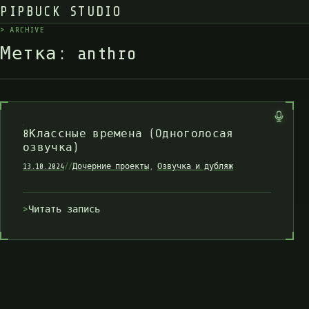
PIPBUCK STUDIO
>
A
R
C
H
I
V
E
_
М
е
т
к
а
:
a
n
t
h
r
o
8Классные времена (Одноголосая
озвучка)
13.10.2024
//
Дочерние проекты
,
Озвучка и дубляж
Читать запись