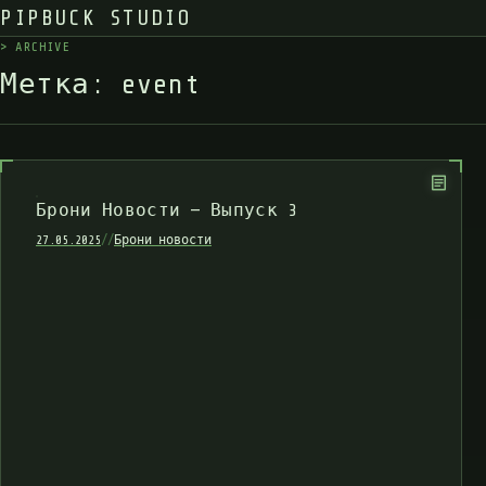
PIPBUCK STUDIO
>
A
R
C
H
I
V
E
_
М
е
т
к
а
:
e
v
e
n
t
Брони Новости — Выпуск 3
27.05.2025
//
Брони новости