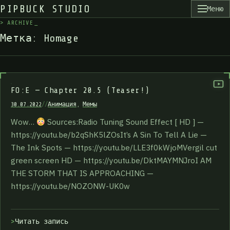
PIPBUCK STUDIO
Меню
>
A
R
C
H
I
V
E
_
М
е
т
к
а
:
H
o
m
a
g
e
FO:E — Chapter 20.5 (Teaser!)
30.07.2022
//
Анимация
,
Мемы
Wow…
Sources:Radio Tuning Sound Effect [ HD ] —
https://youtu.be/b2qShK5lZOsIt’s A Sin To Tell A Lie —
The Ink Spots — https://youtu.be/LLE3f0kWjoMVergil cut
green screen HD — https://youtu.be/DktMAYMNJroI AM
THE STORM THAT IS APPROACHING —
https://youtu.be/NOZONW-UK0w
Читать запись