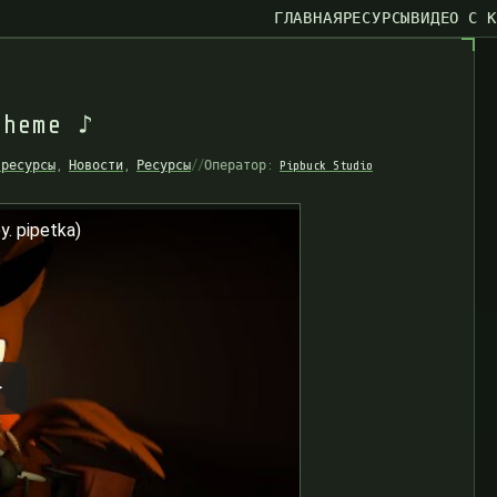
ГЛАВНАЯ
РЕСУРСЫ
ВИДЕО С 
T
h
e
m
e
♪
 ресурсы
,
Новости
,
Ресурсы
//
Оператор:
Pipbuck Studio
y. pipetka)