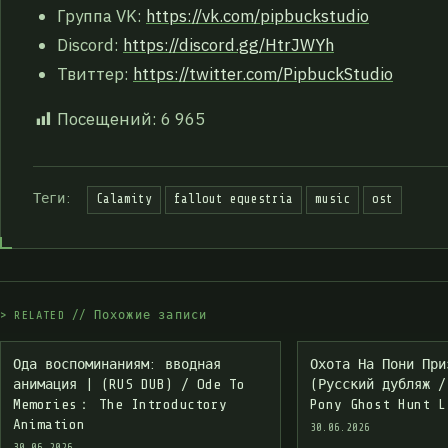
Группа VK:
https://vk.com/pipbuckstudio
Discord:
https://discord.gg/HtrJWYh
Твиттер:
https://twitter.com/PipbuckStudio
Посещений:
6 965
Теги:
Calamity
fallout equestria
music
ost
>
R
E
L
A
T
E
D
/
/
П
о
х
о
ж
и
е
з
а
п
и
с
и
_
Ода воспоминаниям: вводная
Охота На Пони При
анимация | (RUS DUB) / Ode To
(Русский дубляж /
Memories： The Introductory
Pony Ghost Hunt L
Animation
30.06.2026
30.06.2026