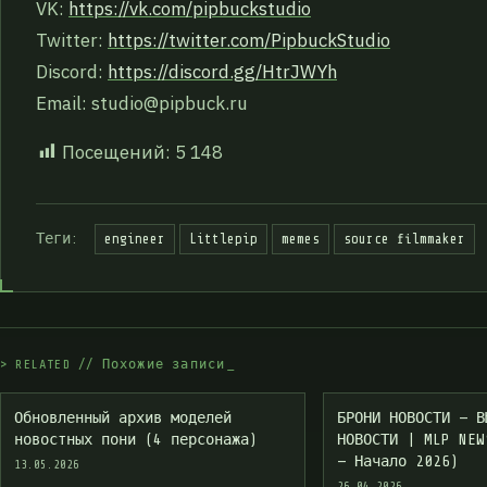
VK:
https://vk.com/pipbuckstudio
Twitter:
https://twitter.com/PipbuckStudio
Discord:
https://discord.gg/HtrJWYh
Email:
studio@pipbuck.ru
Посещений:
5 148
Теги:
engineer
Littlepip
memes
source filmmaker
>
R
E
L
A
T
E
D
/
/
П
о
х
о
ж
и
е
з
а
п
и
с
и
_
Обновленный архив моделей
БРОНИ НОВОСТИ — В
новостных пони (4 персонажа)
НОВОСТИ | MLP NEW
— Начало 2026)
13.05.2026
26.04.2026