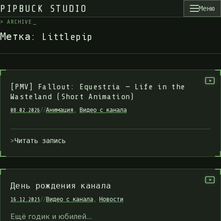
PIPBUCK STUDIO
Меню
>
A
R
C
H
I
V
E
_
М
е
т
к
а
:
L
i
t
t
l
e
p
i
p
[PMV] Fallout: Equestria — Life in the
Wasteland (Short Animation)
08.02.2026
//
Анимация
,
Видео с канала
Читать запись
День рождения канала
16.12.2025
//
Видео с канала
,
Новости
Ещё годик и юбилей…