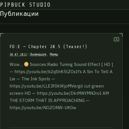
PIPBUCK STUDIO
П
у
б
л
и
к
а
ц
и
и
FO:E — Chapter 20.5 (Teaser!)
30.07.2022
//
Анимация
,
Мемы
Wow…
Sources:Radio Tuning Sound Effect [ HD ]
— https://youtu.be/b2qShK5lZOsIt’s A Sin To Tell A
Lie — The Ink Spots —
https://youtu.be/LLE3f0kWjoMVergil cut green
screen HD — https://youtu.be/DktMAYMNJroI AM
THE STORM THAT IS APPROACHING —
https://youtu.be/NOZONW-UK0w