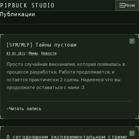
PIPBUCK STUDIO
Меню
П
у
б
л
и
к
а
ц
и
и
[SFM/MLP] Тайны пустоши
03.05.2021
//
Мемы
,
Новости
Просто случайная вакханалия, которая появилась в
процессе разработки. Работа продолжается, и
остаётся практически 2 сцены. Надеемся что вы
продолжите оставаться с нами :3
Читать запись
О сегодняшнем экспериментальном стриме.